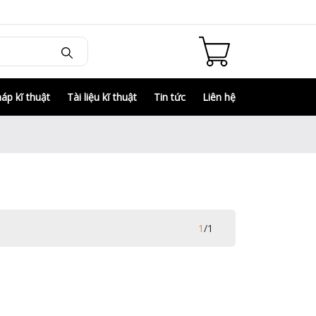
háp kĩ thuật
Tài liệu kĩ thuật
Tin tức
Liên hệ
1
/
1