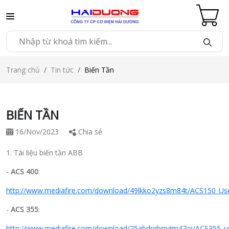
Trang chủ
Tin tức
Biến Tần
BIẾN TẦN
16/Nov/2023
Chia sẻ
1. Tài liệu biến tần ABB
-
ACS 400
:
http://www.mediafire.com/download/49lkko2yzs8m84t/ACS150_Use
-
ACS 355
:
http://www.mediafire.com/download/25abdrqbmgm47oi/ACS355_us